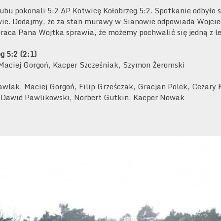
lubu pokonali 5:2 AP Kotwicę Kołobrzeg 5:2. Spotkanie odbyło s
owie. Dodajmy, że za stan murawy w Sianowie odpowiada Wojciec
raca Pana Wojtka sprawia, że możemy pochwalić się jedną z 
g 5:2 (2:1)
Maciej Gorgoń, Kacper Szcześniak, Szymon Żeromski
awlak, Maciej Gorgoń, Filip Grześczak, Gracjan Polek, Cezary 
 Dawid Pawlikowski, Norbert Gutkin, Kacper Nowak