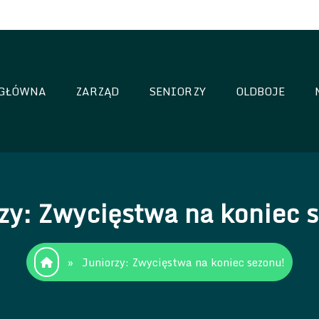
GŁÓWNA
ZARZĄD
SENIORZY
OLDBOJE
oria Sianów
zy: Zwycięstwa na koniec 
»
Juniorzy: Zwycięstwa na koniec sezonu!