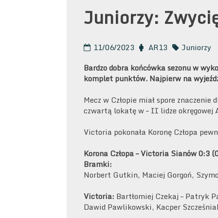
Juniorzy: Zwyci
11/06/2023
AR13
Juniorzy
Bardzo dobra końcówka sezonu w wyko
komplet punktów. Najpierw na wyjeźdz
Mecz w Człopie miał spore znaczenie d
czwartą lokatę w – II lidze okręgowej
Victoria pokonała Koronę Człopa pewni
Korona Człopa – Victoria Sianów 0:3 (0
Bramki:
Norbert Gutkin, Maciej Gorgoń, Szym
Victoria:
Bartłomiej Czekaj – Patryk P
Dawid Pawlikowski, Kacper Szcześnia