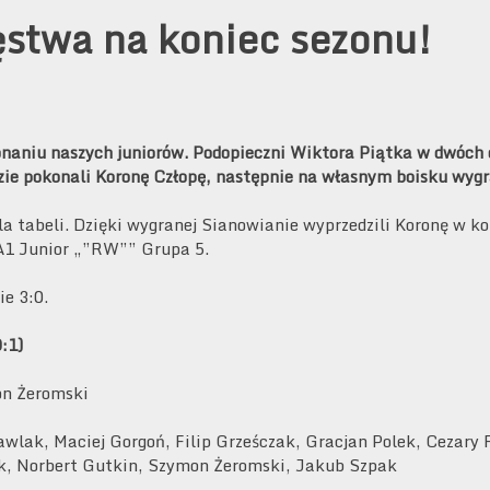
ęstwa na koniec sezonu!
naniu naszych juniorów. Podopieczni Wiktora Piątka w dwóch 
ie pokonali Koronę Człopę, następnie na własnym boisku wygra
la tabeli. Dzięki wygranej Sianowianie wyprzedzili Koronę w k
 A1 Junior „”RW”” Grupa 5.
e 3:0.
:1)
on Żeromski
awlak, Maciej Gorgoń, Filip Grześczak, Gracjan Polek, Cezary
k, Norbert Gutkin, Szymon Żeromski, Jakub Szpak