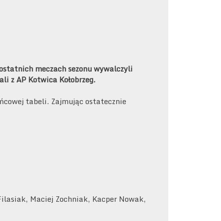
ostatnich meczach sezonu wywalczyli
li z AP Kotwica Kołobrzeg.
ońcowej tabeli. Zajmując ostatecznie
 Filasiak, Maciej Zochniak, Kacper Nowak,