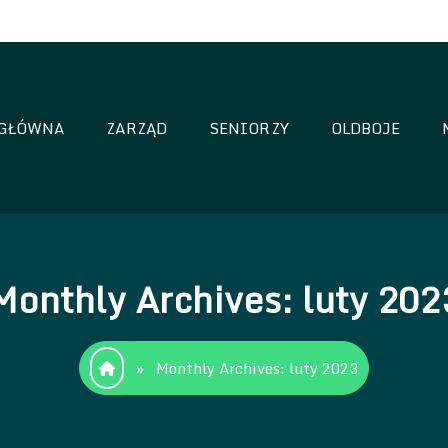
GŁÓWNA
ZARZĄD
SENIORZY
OLDBOJE
oria Sianów
Monthly Archives: luty 202
»
Monthly Archives: luty 2023