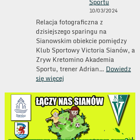
Sportu
10/03/2024
Relacja fotograficzna z
dzisiejszego sparingu na
Sianowskim obiekcie pomiędzy
Klub Sportowy Victoria Sianów, a
Zryw Kretomino Akademia
Sportu, trener Adrian…
Dowiedz
:
się więcej
Klub
Sportowy
Victoria
Sianów
&
Zryw