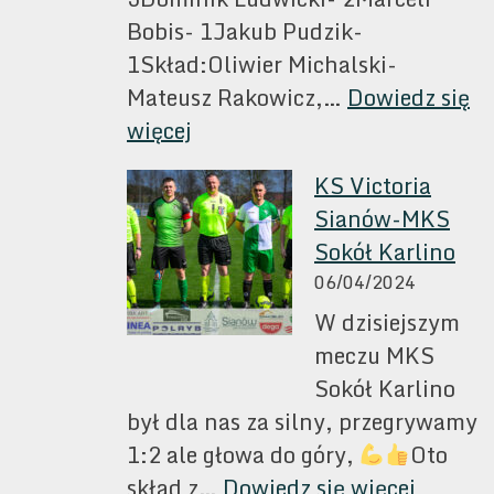
Bobis- 1Jakub Pudzik-
1Skład:Oliwier Michalski-
Mateusz Rakowicz,…
Dowiedz się
:
więcej
Klub
KS Victoria
Sportowy
Sianów-MKS
Victoria
Sokół Karlino
Sianów
06/04/2024
–
W dzisiejszym
Mechanik
meczu MKS
Bobolice
Sokół Karlino
7:1
był dla nas za silny, przegrywamy
(3:0)
1:2 ale głowa do góry,
Oto
:
skład z…
Dowiedz się więcej