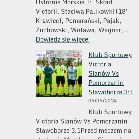
Ustronie Morskie 1:1Skład
Victorii, Staciwa Palikowki (18′
Krawiec), Pomarański, Pajak,
Zuchowski, Wotawa, Wagner,…
:
Dowiedz się więcej
Klub
Klub Sportowy
Sportowy
Victoria
Victoria
Sianów Vs
Sianów
Pomorzanin
–
Sławoborze 3:1
NKS
05/05/2024
Astra
Klub Sportowy
Ustronie
Victoria Sianów Vs Pomorzanin
Morskie
Sławoborze 3:1Przed meczem na