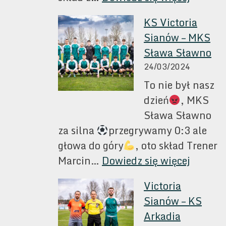
KS
KS Victoria
Victori
Sianów – MKS
Sianów
Sława Sławno
MKS
24/03/2024
Sokół
To nie był nasz
Karlino
dzień
, MKS
Sława Sławno
za silna
przegrywamy 0:3 ale
głowa do góry
, oto skład Trener
:
Marcin…
Dowiedz się więcej
KS
Victoria
Victori
Sianów – KS
Sianów
Arkadia
–