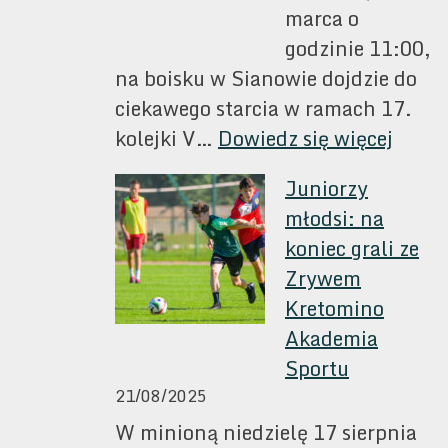
marca o
godzinie 11:00,
na boisku w Sianowie dojdzie do
ciekawego starcia w ramach 17.
:
kolejki V…
Dowiedz się więcej
Gram
Juniorzy
z
młodsi: na
Pomo
koniec grali ze
Sławo
Zrywem
Kretomino
Akademia
Sportu
21/08/2025
W minioną niedzielę 17 sierpnia