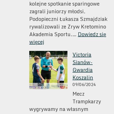
kolejne spotkanie sparingowe
zagrali juniorzy młodsi.
Podopieczni Łukasza Szmajdziak
rywalizowali ze Zryw Kretomino
Akademia Sportu.…
Dowiedz się
:
więcej
Juniorzy
Victoria
młodsi:
Sianów-
na
Gwardia
koniec
Koszalin
grali
09/06/2024
ze
Mecz
Zrywem
Trampkarzy
Kretomino
wygrywamy na własnym
Akademia