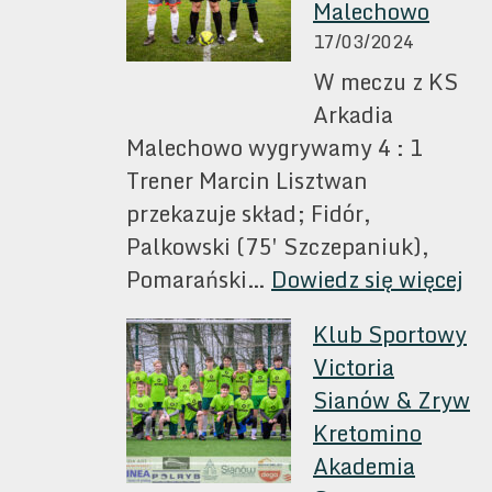
Malechowo
MKS
17/03/2024
Sława
W meczu z KS
Sławno
Arkadia
Malechowo wygrywamy 4 : 1
Trener Marcin Lisztwan
przekazuje skład; Fidór,
Palkowski (75′ Szczepaniuk),
:
Pomarański…
Dowiedz się więcej
Vi
Klub Sportowy
Si
Victoria
–
Sianów & Zryw
KS
Kretomino
Ar
Akademia
Ma