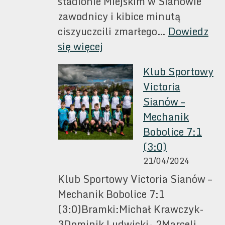
stadionie Miejskim w Sianowie
zawodnicy i kibice minutą
ciszyuczcili zmarłego…
Dowiedz
:
się więcej
Klub
Klub Sportowy
Sportowy
Victoria
Victoria
Sianów –
Sianów
Mechanik
Vs
Bobolice 7:1
Pomorzanin
(3:0)
Sławoborze
21/04/2024
3:1
Klub Sportowy Victoria Sianów –
Mechanik Bobolice 7:1
(3:0)Bramki:Michał Krawczyk-
3Dominik Ludwicki- 2Marceli