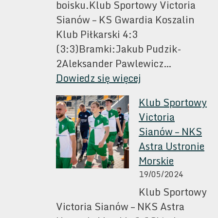
boisku.Klub Sportowy Victoria
Sportu
Sianów – KS Gwardia Koszalin
Klub Piłkarski 4:3
(3:3)Bramki:Jakub Pudzik-
2Aleksander Pawlewicz…
:
Dowiedz się więcej
Victoria
Klub Sportowy
Sianów-
Victoria
Gwardia
Sianów – NKS
Koszalin
Astra Ustronie
Morskie
19/05/2024
Klub Sportowy
Victoria Sianów – NKS Astra