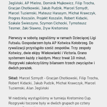
Jegliński
,
AP Mielno
,
Dominik Majkowicz
,
Filip Trocha
,
Gracjan Chotkowski
,
Jakub Pudzik
,
Marcel Szmydt
,
Marcel Tuziemski
,
Mateusz Harasym
,
Michał Krawczyk
,
Progres Koszalin
,
Projekt Koszalin
,
Robert Kidacki
,
Szakale Świeszyno
,
Szymon Cichocki
,
Tymoteusz
Tesmer
,
Żaki Sławno
,
Zryw Kretomino
Pierwszy w sobotę zagraliśmy w ramach Dziecięcej Ligi
Futsalu. Gospodarzem była AP Kotwica Kołobrzeg. Do
rywalizacji przystąpiło sześć zespołów. Trzy zespoły
Kotwicy, dwie ekipy Wiekowianki i Victoria. Grano
systemem każdy z każdym. Mecz trwał 10 minut.
Rozgrywki zakończyliśmy bilansem trzech zwycięstw i
dwóch porażek.
Skład:
Marcel Szmydt – Gracjan Chotkowski, Filip Trocha,
Robert Kidacki, Jakub Pudzik, Michał Krawczyk, Marcel
Tuziemski, Alan Jegliński
W niedzielę wystąpiliśmy w turnieju Kretomino Cup.
Rozgrywki toczone były w dwóch grupach po cztery