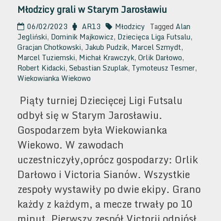
Młodzicy grali w Starym Jarosławiu
06/02/2023
AR13
Młodzicy
Tagged
Alan
Jegliński
,
Dominik Majkowicz
,
Dziecięca Liga Futsalu
,
Gracjan Chotkowski
,
Jakub Pudzik
,
Marcel Szmydt
,
Marcel Tuziemski
,
Michał Krawczyk
,
Orlik Darłowo
,
Robert Kidacki
,
Sebastian Szuplak
,
Tymoteusz Tesmer
,
Wiekowianka Wiekowo
Piąty turniej Dziecięcej Ligi Futsalu
odbył się w Starym Jarosławiu.
Gospodarzem była Wiekowianka
Wiekowo. W zawodach
uczestniczyły,oprócz gospodarzy: Orlik
Darłowo i Victoria Sianów. Wszystkie
zespoły wystawiły po dwie ekipy. Grano
każdy z każdym, a mecze trwały po 10
minut. Pierwszy zespół Victorii odniósł