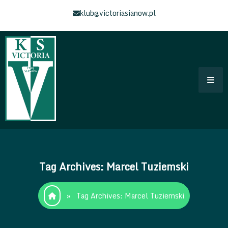
Skip
klub@victoriasianow.pl
to
content
Klub Sportowy Victoria Sianów
Łączy Nas Sianów – Strona klubu Sportowego
Tag Archives: Marcel Tuziemski
»
Tag Archives: Marcel Tuziemski