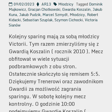
09/02/2023
AR13
Młodzicy
Tagged
Dominik
Majkowicz
,
Gracjan Chotkowski
,
Gwardia Koszalin
,
Jakub
Kuna
,
Jakub Pudzik
,
Marcel Szmydt
,
Młodzicy
,
Robert
Kidacki
,
Sebastian Szuplak
,
Szymon Cichocki
,
Victoria
Sianów
Kolejny sparing mają za sobą młodzicy
Victorii. Tym razem zmierzyliśmy się z
Gwardią Koszalin ( rocznik 2010 ). Mecz
obfitował w wiele sytuacji
podbramkowych z obu stron.
Ostatecznie skończyło się remisem 5:5.
Dziękujemy Trenerowi oraz zawodnikom
Gwardii za możliwość zagrania
sparingu. W sobotę kolejny mecz
kontrolny. O godzinie 10:00
podejmujemy Gwardię Koszalin (