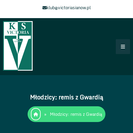
Skip
klub@victoriasianow.pl
to
content
Klub Sportowy Victoria Sianów
Łączy Nas Sianów – Strona klubu Sportowego
Młodzicy: remis z Gwardią
»
Młodzicy: remis z Gwardią