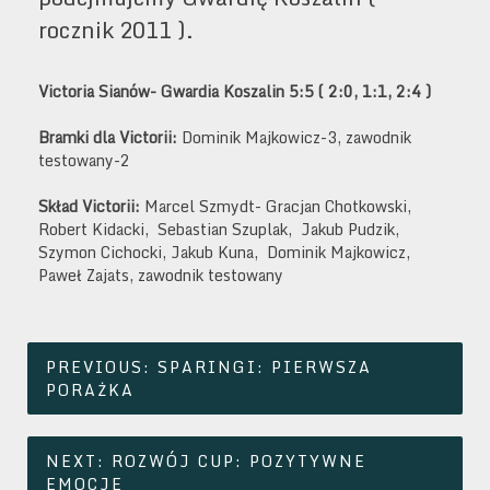
rocznik 2011 ).
Victoria Sianów- Gwardia Koszalin 5:5 ( 2:0, 1:1, 2:4 )
Bramki dla Victorii:
Dominik Majkowicz-3, zawodnik
testowany-2
Skład Victorii:
Marcel Szmydt- Gracjan Chotkowski,
Robert Kidacki, Sebastian Szuplak, Jakub Pudzik,
Szymon Cichocki, Jakub Kuna, Dominik Majkowicz,
Paweł Zajats, zawodnik testowany
Nawigacja
PREVIOUS:
SPARINGI: PIERWSZA
wpisu
PORAŻKA
NEXT:
ROZWÓJ CUP: POZYTYWNE
EMOCJE