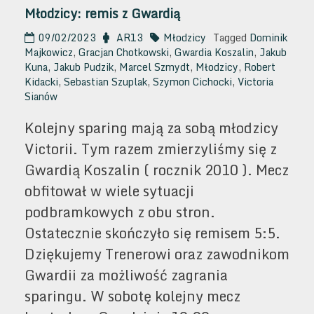
Młodzicy: remis z Gwardią
09/02/2023
AR13
Młodzicy
Tagged
Dominik
Majkowicz
,
Gracjan Chotkowski
,
Gwardia Koszalin
,
Jakub
Kuna
,
Jakub Pudzik
,
Marcel Szmydt
,
Młodzicy
,
Robert
Kidacki
,
Sebastian Szuplak
,
Szymon Cichocki
,
Victoria
Sianów
Kolejny sparing mają za sobą młodzicy
Victorii. Tym razem zmierzyliśmy się z
Gwardią Koszalin ( rocznik 2010 ). Mecz
obfitował w wiele sytuacji
podbramkowych z obu stron.
Ostatecznie skończyło się remisem 5:5.
Dziękujemy Trenerowi oraz zawodnikom
Gwardii za możliwość zagrania
sparingu. W sobotę kolejny mecz