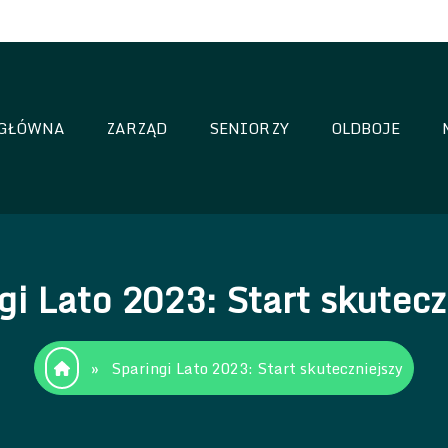
GŁÓWNA
ZARZĄD
SENIORZY
OLDBOJE
oria Sianów
gi Lato 2023: Start skutecz
»
Sparingi Lato 2023: Start skuteczniejszy