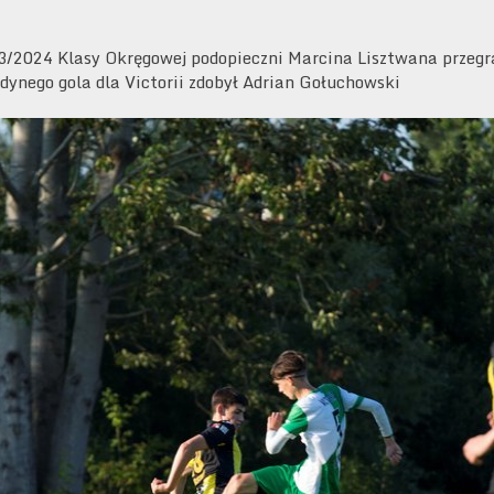
/2024 Klasy Okręgowej podopieczni Marcina Lisztwana przegra
ynego gola dla Victorii zdobył Adrian Gołuchowski