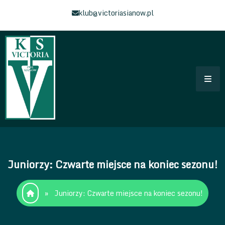
Skip
klub@victoriasianow.pl
to
content
Klub Sportowy Victoria Sianów
Łączy Nas Sianów – Strona klubu Sportowego
Juniorzy: Czwarte miejsce na koniec sezonu!
»
Juniorzy: Czwarte miejsce na koniec sezonu!