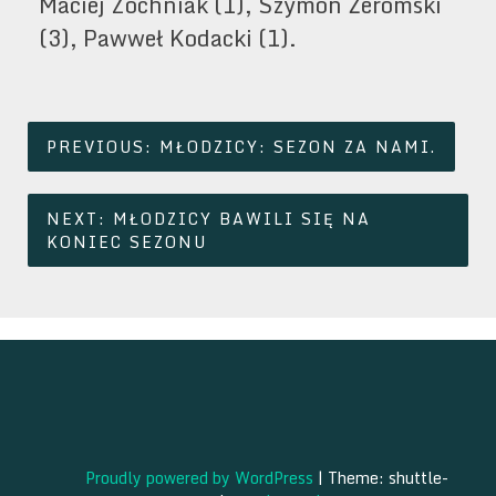
Maciej Zochniak (1), Szymon Żeromski
(3), Pawweł Kodacki (1).
Nawigacja
PREVIOUS:
MŁODZICY: SEZON ZA NAMI.
wpisu
NEXT:
MŁODZICY BAWILI SIĘ NA
KONIEC SEZONU
Proudly powered by WordPress
|
Theme: shuttle-