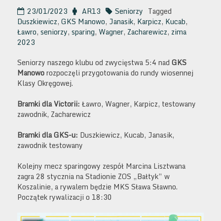
23/01/2023
AR13
Seniorzy
Tagged
Duszkiewicz
,
GKS Manowo
,
Janasik
,
Karpicz
,
Kucab
,
Ławro
,
seniorzy
,
sparing
,
Wagner
,
Zacharewicz
,
zima
2023
Seniorzy naszego klubu od zwycięstwa 5:4 nad
GKS
Manowo
rozpoczęli przygotowania do rundy wiosennej
Klasy Okręgowej.
Bramki dla Victorii:
Ławro, Wagner, Karpicz, testowany
zawodnik, Zacharewicz
Bramki dla GKS-u:
Duszkiewicz, Kucab, Janasik,
zawodnik testowany
Kolejny mecz sparingowy zespół Marcina Lisztwana
zagra 28 stycznia na Stadionie ZOS „Bałtyk” w
Koszalinie, a rywalem będzie MKS Sława Sławno.
Początek rywalizacji o 18:30