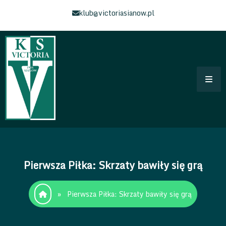
Skip
klub@victoriasianow.pl
to
content
Klub Sportowy Victoria Sianów
Łączy Nas Sianów – Strona klubu Sportowego
Pierwsza Piłka: Skrzaty bawiły się grą
»
Pierwsza Piłka: Skrzaty bawiły się grą