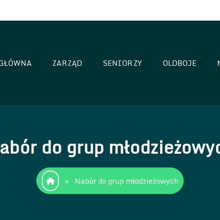
GŁÓWNA
ZARZĄD
SENIORZY
OLDBOJE
oria Sianów
abór do grup młodzieżowy
»
Nabór do grup młodzieżowych