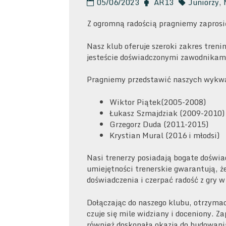
05/06/2023
AR13
Juniorzy
,
Z ogromną radością pragniemy zaprosić
Nasz klub oferuje szeroki zakres tren
jesteście doświadczonymi zawodnikami,
Pragniemy przedstawić naszych wykwal
Wiktor Piątek(2005-2008)
Łukasz Szmajdziak (2009-2010)
Grzegorz Duda (2011-2015)
Krystian Mural (2016 i młodsi)
Nasi trenerzy posiadają bogate doświ
umiejętności trenerskie gwarantują, ż
doświadczenia i czerpać radość z gry w 
Dołączając do naszego klubu, otrzymaci
czuje się mile widziany i doceniony. 
również doskonałą okazją do budowania