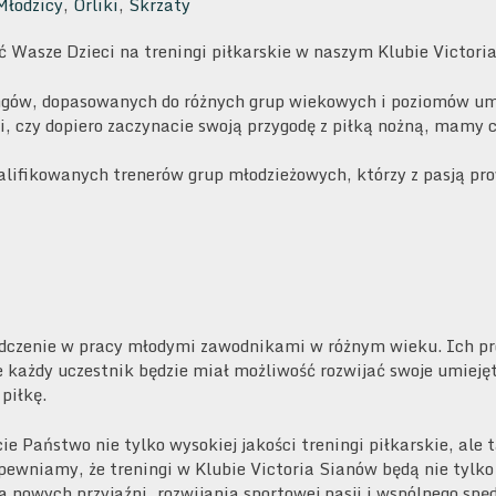
Młodzicy
,
Orliki
,
Skrzaty
 Wasze Dzieci na treningi piłkarskie w naszym Klubie Victori
ingów, dopasowanych do różnych grup wiekowych i poziomów umie
 czy dopiero zaczynacie swoją przygodę z piłką nożną, mamy c
ifikowanych trenerów grup młodzieżowych, którzy z pasją prow
adczenie w pracy młodymi zawodnikami w różnym wieku. Ich pr
e każdy uczestnik będzie miał możliwość rozwijać swoje umieję
piłkę.
e Państwo nie tylko wysokiej jakości treningi piłkarskie, ale 
Zapewniamy, że treningi w Klubie Victoria Sianów będą nie tyl
 nowych przyjaźni, rozwijania sportowej pasji i wspólnego spę