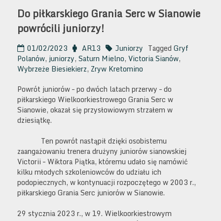
Do piłkarskiego Grania Serc w Sianowie
powrócili juniorzy!
01/02/2023
AR13
Juniorzy
Tagged
Gryf
Polanów
,
juniorzy
,
Saturn Mielno
,
Victoria Sianów
,
Wybrzeże Biesiekierz
,
Zryw Kretomino
Powrót juniorów – po dwóch latach przerwy – do
piłkarskiego Wielkoorkiestrowego Grania Serc w
Sianowie, okazał się przysłowiowym strzałem w
dziesiątkę.
Ten powrót nastąpił dzięki osobistemu
zaangażowaniu trenera drużyny juniorów sianowskiej
Victorii – Wiktora Piątka, któremu udało się namówić
kilku młodych szkoleniowców do udziału ich
podopiecznych, w kontynuacji rozpoczętego w 2003 r.,
piłkarskiego Grania Serc juniorów w Sianowie.
29 stycznia 2023 r., w 19. Wielkoorkiestrowym