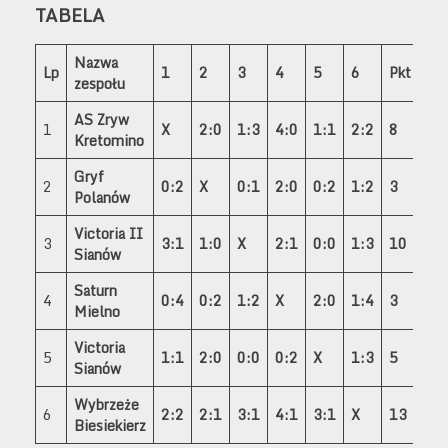
TABELA
Nazwa
Lp
1
2
3
4
5
6
Pkt
Br
zespołu
AS Zryw
1
X
2:0
1:3
4:0
1:1
2:2
8
10
Kretomino
Gryf
2
0:2
X
0:1
2:0
0:2
1:2
3
3-
Polanów
Victoria II
3
3:1
1:0
X
2:1
0:0
1:3
10
7:
Sianów
Saturn
4
0:4
0:2
1:2
X
2:0
1:4
3
4-
Mielno
Victoria
5
1:1
2:0
0:0
0:2
X
1:3
5
4-
Sianów
Wybrzeże
6
2:2
2:1
3:1
4:1
3:1
X
13
14
Biesiekierz