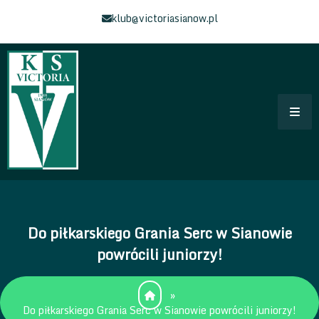
Skip
klub@victoriasianow.pl
to
content
Klub Sportowy Victoria Sianów
Łączy Nas Sianów – Strona klubu Sportowego
Do piłkarskiego Grania Serc w Sianowie
powrócili juniorzy!
»
Do piłkarskiego Grania Serc w Sianowie powrócili juniorzy!