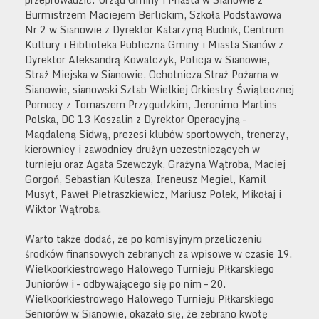
Burmistrzem Maciejem Berlickim, Szkoła Podstawowa
Nr 2 w Sianowie z Dyrektor Katarzyną Budnik, Centrum
Kultury i Biblioteka Publiczna Gminy i Miasta Sianów z
Dyrektor Aleksandrą Kowalczyk, Policja w Sianowie,
Straż Miejska w Sianowie, Ochotnicza Straż Pożarna w
Sianowie, sianowski Sztab Wielkiej Orkiestry Świątecznej
Pomocy z Tomaszem Przygudzkim, Jeronimo Martins
Polska, DC 13 Koszalin z Dyrektor Operacyjną –
Magdaleną Sidwą, prezesi klubów sportowych, trenerzy,
kierownicy i zawodnicy drużyn uczestniczących w
turnieju oraz Agata Szewczyk, Grażyna Wątroba, Maciej
Gorgoń, Sebastian Kulesza, Ireneusz Megiel, Kamil
Musyt, Paweł Pietraszkiewicz, Mariusz Polek, Mikołaj i
Wiktor Wątroba.
Warto także dodać, że po komisyjnym przeliczeniu
środków finansowych zebranych za wpisowe w czasie 19.
Wielkoorkiestrowego Halowego Turnieju Piłkarskiego
Juniorów i – odbywającego się po nim – 20.
Wielkoorkiestrowego Halowego Turnieju Piłkarskiego
Seniorów w Sianowie, okazało się, że zebrano kwotę