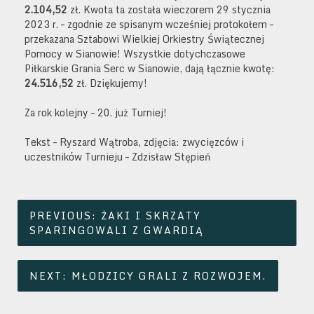
2.104,52
zł. Kwota ta została wieczorem 29 stycznia
2023 r. – zgodnie ze spisanym wcześniej protokołem –
przekazana Sztabowi Wielkiej Orkiestry Świątecznej
Pomocy w Sianowie! Wszystkie dotychczasowe
Piłkarskie Grania Serc w Sianowie, dają łącznie kwotę:
24.516,52
zł. Dziękujemy!
Za rok kolejny – 20. już Turniej!
Tekst – Ryszard Wątroba, zdjęcia: zwycięzców i
uczestników Turnieju – Zdzisław Stępień
Nawigacja
PREVIOUS:
ŻAKI I SKRZATY
wpisu
SPARINGOWALI Z GWARDIĄ
NEXT:
MŁODZICY GRALI Z ROZWOJEM.