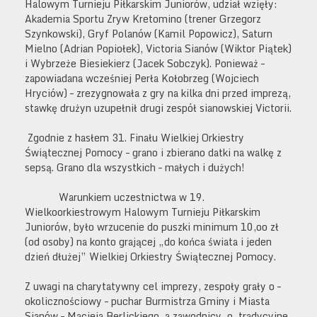
Halowym Turnieju Piłkarskim Juniorów, udział wzięły:
Akademia Sportu Zryw Kretomino (trener Grzegorz
Szynkowski), Gryf Polanów (Kamil Popowicz), Saturn
Mielno (Adrian Popiołek), Victoria Sianów (Wiktor Piątek)
i Wybrzeże Biesiekierz (Jacek Sobczyk). Ponieważ –
zapowiadana wcześniej Perła Kołobrzeg (Wojciech
Hryciów) – zrezygnowała z gry na kilka dni przed imprezą,
stawkę drużyn uzupełnił drugi zespół sianowskiej Victorii.
Zgodnie z hasłem 31. Finału Wielkiej Orkiestry
Świątecznej Pomocy – grano i zbierano datki na walkę z
sepsą. Grano dla wszystkich – małych i dużych!
Warunkiem uczestnictwa w 19.
Wielkoorkiestrowym Halowym Turnieju Piłkarskim
Juniorów, było wrzucenie do puszki minimum 10,oo zł
(od osoby) na konto grającej „do końca świata i jeden
dzień dłużej” Wielkiej Orkiestry Świątecznej Pomocy.
Z uwagi na charytatywny cel imprezy, zespoły grały o –
okolicznościowy – puchar Burmistrza Gminy i Miasta
Sianów – Macieja Berlickiego, a zawodnicy, o tradycyjne