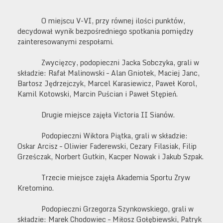
O miejscu V-VI, przy równej ilości punktów,
decydował wynik bezpośredniego spotkania pomiędzy
zainteresowanymi zespołami.
Zwycięzcy, podopieczni Jacka Sobczyka, grali w
składzie: Rafał Malinowski – Alan Gniotek, Maciej Janc,
Bartosz Jędrzejczyk, Marcel Karasiewicz, Paweł Korol,
Kamil Kotowski, Marcin Puścian i Paweł Stępień.
Drugie miejsce zajęła Victoria II Sianów.
Podopieczni Wiktora Piątka, grali w składzie:
Oskar Arcisz – Oliwier Faderewski, Cezary Filasiak, Filip
Grześczak, Norbert Gutkin, Kacper Nowak i Jakub Szpak.
Trzecie miejsce zajęła Akademia Sportu Zryw
Kretomino.
Podopieczni Grzegorza Szynkowskiego, grali w
składzie: Marek Chodowiec – Miłosz Gołębiewski, Patryk