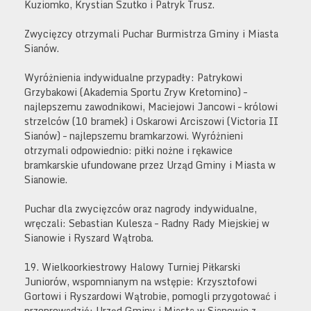
Kuziomko, Krystian Szutko i Patryk Trusz.
Zwycięzcy otrzymali Puchar Burmistrza Gminy i Miasta
Sianów.
Wyróżnienia indywidualne przypadły: Patrykowi
Grzybakowi (Akademia Sportu Zryw Kretomino) –
najlepszemu zawodnikowi, Maciejowi Jancowi – królowi
strzelców (10 bramek) i Oskarowi Arciszowi (Victoria II
Sianów) – najlepszemu bramkarzowi. Wyróżnieni
otrzymali odpowiednio: piłki nożne i rękawice
bramkarskie ufundowane przez Urząd Gminy i Miasta w
Sianowie.
Puchar dla zwycięzców oraz nagrody indywidualne,
wręczali: Sebastian Kulesza – Radny Rady Miejskiej w
Sianowie i Ryszard Wątroba.
19. Wielkoorkiestrowy Halowy Turniej Piłkarski
Juniorów, wspomnianym na wstępie: Krzysztofowi
Gortowi i Ryszardowi Wątrobie, pomogli przygotować i
przeprowadzić: Urząd Gminy i Miasta w Sianowie z