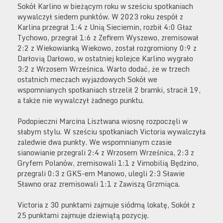
Sokół Karlino w bieżącym roku w sześciu spotkaniach
wywalczył siedem punktów. W 2023 roku zespół z
Karlina przegrał 1:4 z Unią Sieciemin, rozbił 4:0 Głaz
Tychowo, przegrał 1:6 z Zefirem Wyszewo, zremisował
2:2 z Wiekowianką Wiekowo, został rozgromiony 0:9 z
Darłovią Darłowo, w ostatniej kolejce Karlino wygrało
3:2 z Wrzosem Wrześnica. Warto dodać, że w trzech
ostatnich meczach wyjazdowych Sokół we
wspomnianych spotkaniach strzelił 2 bramki, stracił 19,
a także nie wywalczył żadnego punktu.
Podopieczni Marcina Lisztwana wiosnę rozpoczęli w
słabym stylu. W sześciu spotkaniach Victoria wywalczyła
zaledwie dwa punkty. We wspomnianym czasie
sianowianie przegrali 2:4 z Wrzosem Wrześnica, 2:3 z
Gryfem Polanów, zremisowali 1:1 z Vimobilią Będzino,
przegrali 0:3 z GKS-em Manowo, ulegli 2:3 Sławie
Sławno oraz zremisowali 1:1 z Zawiszą Grzmiąca.
Victoria z 30 punktami zajmuje siódmą lokatę, Sokół z
25 punktami zajmuje dziewiątą pozycję.